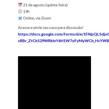
21 de agosto (quinta-feira)
19h
Online, via Zoom
Acesse e envie seu caso para discussão!
https://docs.google.com/forms/d/e/1FAIpQLSdjo0
sRBr_ZtCkS29WRklnY6H1W7oFyMyWCh_HcYWB