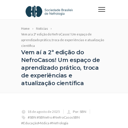
Home
Notícias
Vem aí a 2ª edição do NefroCasos! Um espaço de
aprendizado prático, troca de experiências e atualização
científica
Vem aí a 2ª edição do
NefroCasos! Um espaço de
aprendizado prático, troca
de experiências e
atualização científica
18 de agosto de 2025
Por: SBN
#SBN #SBNefro #NefroCasosSBN
#EducaçãoMédica #Nefrologia