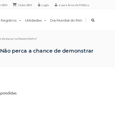
e SBN
Clube SBN
Login
Ir para Área de Público
|
 Registros
Utilidades
Dia Mundial do Rim
se destacar no MasterNefro!
? Não perca a chance de demonstrar
espondidas