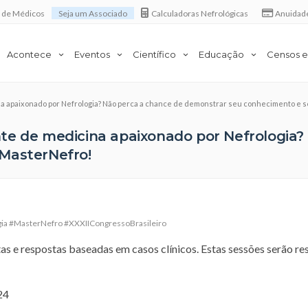
a de Médicos
Seja um Associado
Calculadoras Nefrológicas
Anuidad
Acontece
Eventos
Científico
Educação
Censos e
a apaixonado por Nefrologia? Não perca a chance de demonstrar seu conhecimento e 
te de medicina apaixonado por Nefrologia
MasterNefro!
ia #MasterNefro #XXXIICongressoBrasileiro
as e respostas baseadas em casos clínicos. Estas sessões serão r
24