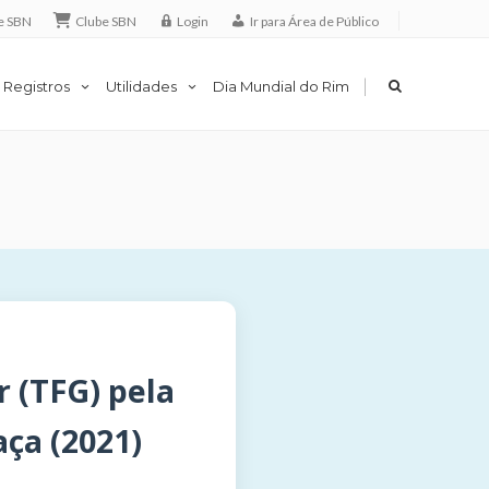
e SBN
Clube SBN
Login
Ir para Área de Público
|
 Registros
Utilidades
Dia Mundial do Rim