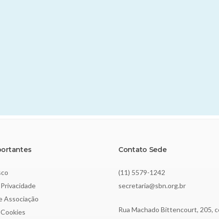
portantes
Contato Sede
sco
(11) 5579-1242
 Privacidade
secretaria@sbn.org.br
de Associação
Rua Machado Bittencourt, 205, c
e Cookies