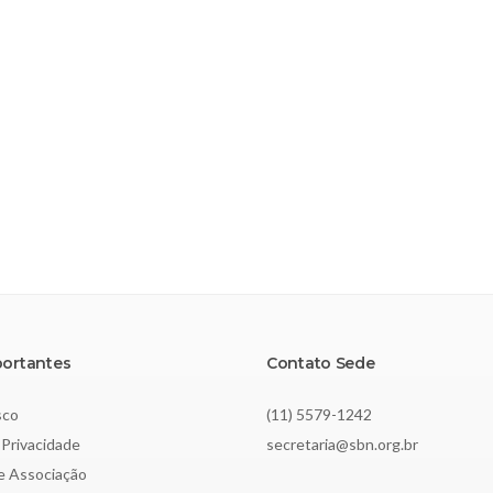
portantes
Contato Sede
sco
(11) 5579-1242
 Privacidade
secretaria@sbn.org.br
de Associação