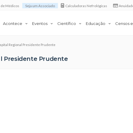
a de Médicos
Seja um Associado
Calculadoras Nefrológicas
Anuidad
Acontece
Eventos
Científico
Educação
Censos e
spital Regional Presidente Prudente
al Presidente Prudente