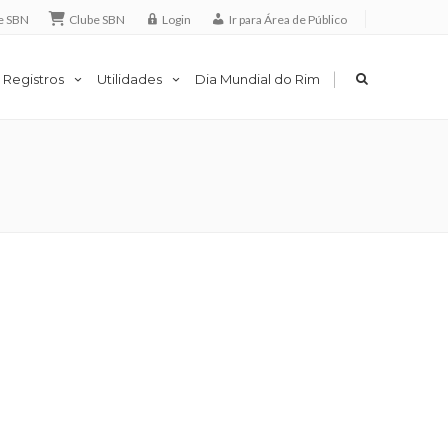
e SBN
Clube SBN
Login
Ir para Área de Público
|
 Registros
Utilidades
Dia Mundial do Rim