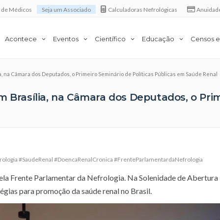
a de Médicos
Seja um Associado
Calculadoras Nefrológicas
Anuidad
Acontece
Eventos
Científico
Educação
Censos e
ia, na Câmara dos Deputados, o Primeiro Seminário de Políticas Públicas em Saúde Renal
m Brasília, na Câmara dos Deputados, o Prim
ologia #SaudeRenal #DoencaRenalCronica #FrenteParlamentardaNefrologia
ela Frente Parlamentar da Nefrologia. Na Solenidade de Abertura
égias para promoção da saúde renal no Brasil.