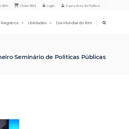
e SBN
Clube SBN
Login
Ir para Área de Público
|
 Registros
Utilidades
Dia Mundial do Rim
eiro Seminário de Políticas Públicas