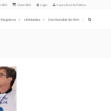
e SBN
Clube SBN
Login
Ir para Área de Público
|
 Registros
Utilidades
Dia Mundial do Rim