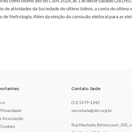
eceu como último ato do CBN 2024, às 13h deste sábado (28.09)
io de atividades da Sociedade do último biênio, a conta do último 
o de Nefrologia. Além da eleição da comissão eleitoral para as ele
portantes
Contato Sede
sco
(11) 5579-1242
 Privacidade
secretaria@sbn.org.br
de Associação
Rua Machado Bittencourt, 205, c
e Cookies