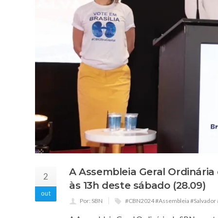
A Assembleia Geral Ordinári
2
às 13h deste sábado (28.09)
out
Por: SBN
#CBN2024 #Assembleia #Salvador 