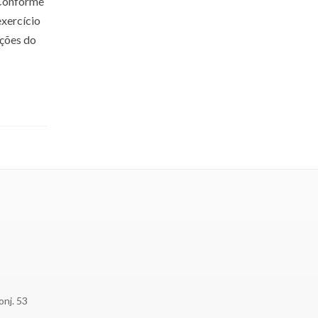
.Conforme
exercício
ições do
onj. 53