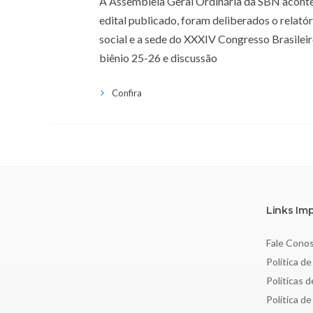
A Assembleia Geral Ordinária da SBN acont
edital publicado, foram deliberados o relatór
social e a sede do XXXIV Congresso Brasileir
biênio 25-26 e discussão
Confira
Links Im
Fale Cono
Política de
Políticas 
Política d