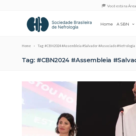
Você está na Áre
Home
A SBN
Home
Tag: #CBN2024 #Assembleia #Salvador #Associado #Nefrologia
Tag: #CBN2024 #Assembleia #Salvad