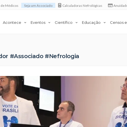
a de Médicos
Seja um Associado
Calculadoras Nefrológicas
Anuidad
Acontece
Eventos
Científico
Educação
Censos e
or #Associado #Nefrologia