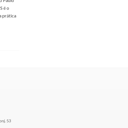
o Paulo
S é o
a prática
onj. 53