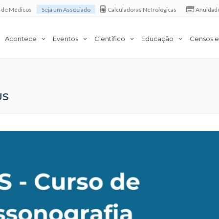
a de Médicos
Seja um Associado
Calculadoras Nefrológicas
Anuidad
Acontece
Eventos
Científico
Educação
Censos e
US