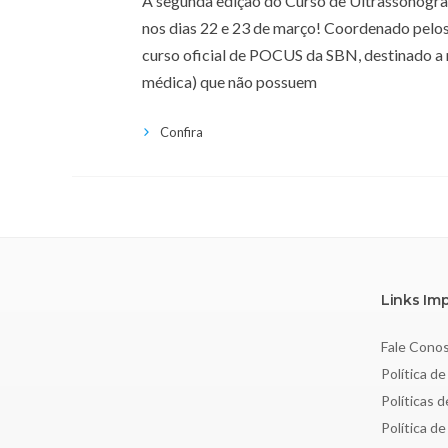
A segunda edição do Curso de Ultrassonogra
nos dias 22 e 23 de março! Coordenado pelo
curso oficial de POCUS da SBN, destinado a m
médica) que não possuem
Confira
Links Im
Fale Cono
Política de
Políticas 
Política d