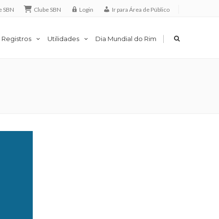
e SBN
Clube SBN
Login
Ir para Área de Público
|
 Registros
Utilidades
Dia Mundial do Rim