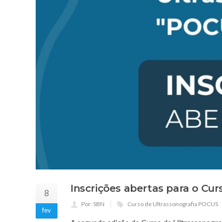
Inscrições abertas para o Cu
8
Por: SBN
Curso de Ultrassonografia POCUS
fev