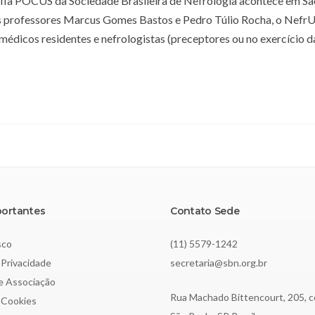
fia POCUS da Sociedade Brasileira de Nefrologia acontece em Sã
s professores Marcus Gomes Bastos e Pedro Túlio Rocha, o NefrU
édicos residentes e nefrologistas (preceptores ou no exercício d
portantes
Contato Sede
sco
(11) 5579-1242
 Privacidade
secretaria@sbn.org.br
de Associação
Rua Machado Bittencourt, 205, c
e Cookies