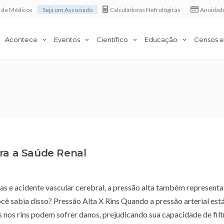
a de Médicos
Seja um Associado
Calculadoras Nefrológicas
Anuidad
Acontece
Eventos
Científico
Educação
Censos e
ra a Saúde Renal
as e acidente vascular cerebral, a pressão alta também represent
ocê sabia disso? Pressão Alta X Rins Quando a pressão arterial est
 nos rins podem sofrer danos, prejudicando sua capacidade de filt