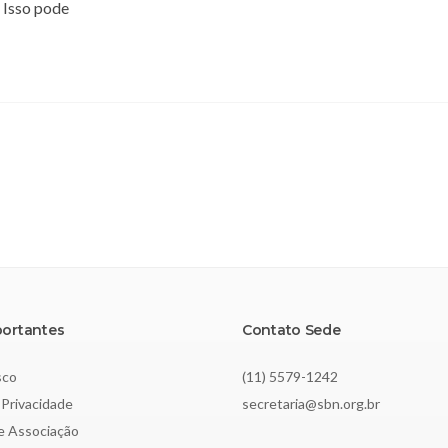
 Isso pode
portantes
Contato Sede
sco
(11) 5579-1242
 Privacidade
secretaria@sbn.org.br
de Associação