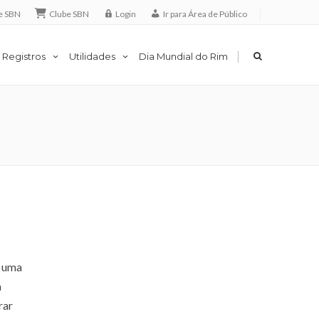
e SBN
Clube SBN
Login
Ir para Área de Público
|
 Registros
Utilidades
Dia Mundial do Rim
a uma
á
rar