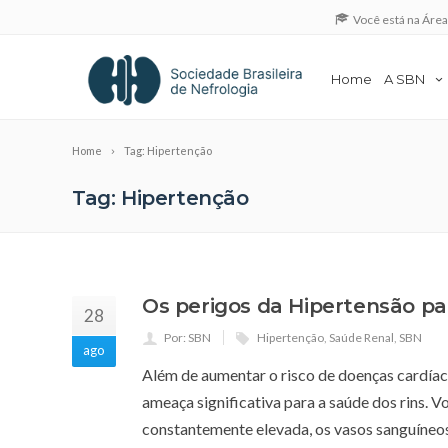
Você está na Áre
Home
A SBN
Home
Tag: Hipertenção
Tag: Hipertenção
Os perigos da Hipertensão pa
28
Por: SBN
Hipertenção
,
Saúde Renal
,
SBN
ago
Além de aumentar o risco de doenças cardíac
ameaça significativa para a saúde dos rins. V
constantemente elevada, os vasos sanguíneos