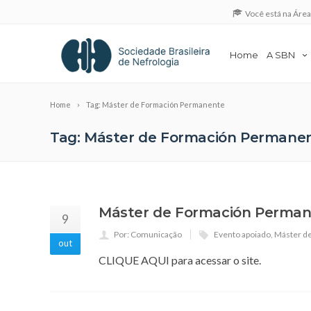
Você está na Áre
Home
A SBN
Home
Tag: Máster de Formación Permanente
Tag: Máster de Formación Permane
Máster de Formación Permane
9
Por: Comunicação
Evento apoiado
,
Máster d
out
CLIQUE AQUI para acessar o site.