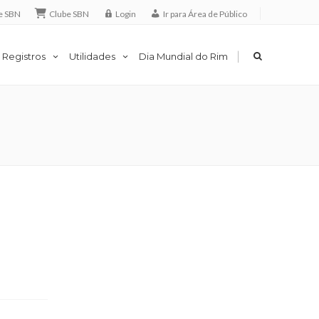
e SBN
Clube SBN
Login
Ir para Área de Público
|
 Registros
Utilidades
Dia Mundial do Rim