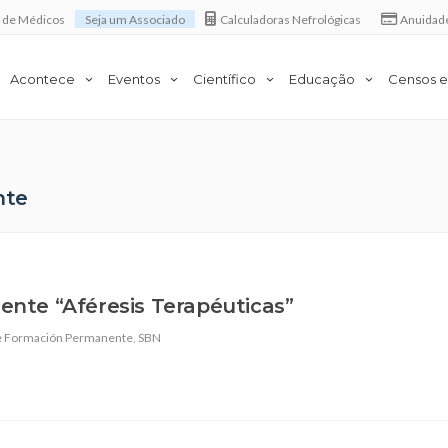
a de Médicos
Seja um Associado
Calculadoras Nefrológicas
Anuidad
Acontece
Eventos
Científico
Educação
Censos e
nte
nte “Aféresis Terapéuticas”
e Formación Permanente
,
SBN