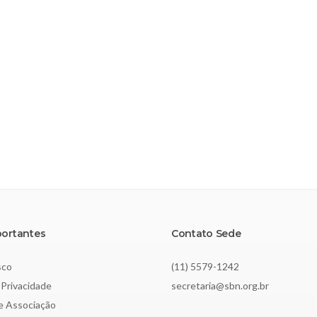
portantes
Contato Sede
sco
(11) 5579-1242
 Privacidade
secretaria@sbn.org.br
de Associação