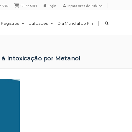
e SBN
Clube SBN
Login
Ir para Área de Público
|
 Registros
Utilidades
Dia Mundial do Rim
 à Intoxicação por Metanol