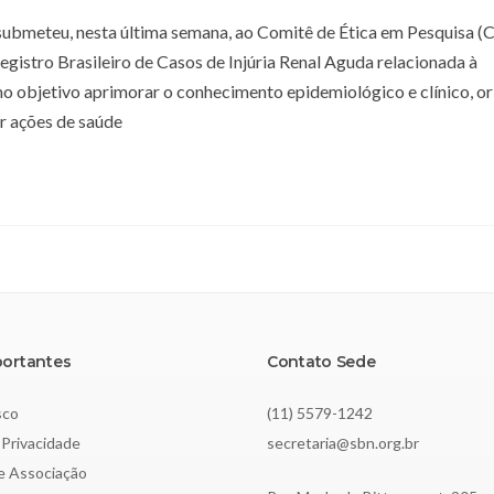
submeteu, nesta última semana, ao Comitê de Ética em Pesquisa (
gistro Brasileiro de Casos de Injúria Renal Aguda relacionada à
o objetivo aprimorar o conhecimento epidemiológico e clínico, or
r ações de saúde
portantes
Contato Sede
sco
(11) 5579-1242
 Privacidade
secretaria@sbn.org.br
de Associação