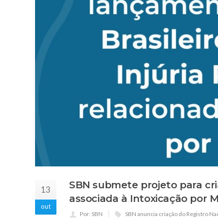
SBN submete projeto para cri
13
associada à Intoxicação por 
out
Por: SBN
SBN anuncia criação do Registro Nac