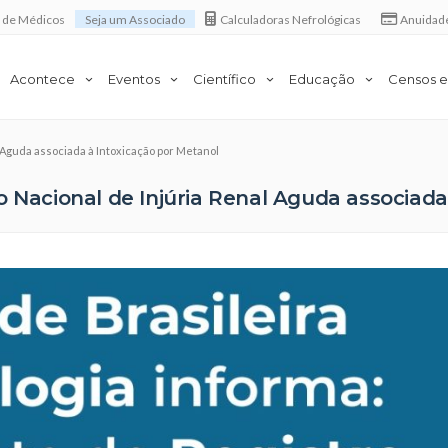
a de Médicos
Seja um Associado
Calculadoras Nefrológicas
Anuidad
Acontece
Eventos
Científico
Educação
Censos e
 Aguda associada à Intoxicação por Metanol
o Nacional de Injúria Renal Aguda associada