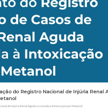
ação do Registro Nacional de Injúria Renal
Metanol
ional de Injúria Renal Aguda associada à Intoxicação por Metanol