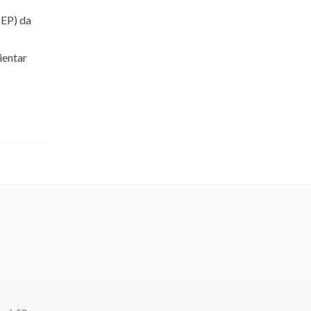
CEP) da
ientar