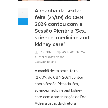
A manhã da sexta-
1
feira (27/09) do CBN
out
2024 contou com a
Sessão Plenária ‘Sex,
science, medicine and
kidney care’
Por: SBN
#SBN #CBN2024
#Congresso #Salvador
#SessãoPlenária
A manhã desta sexta-feira
(27/09) do CBN 2024 contou
com a Sessão Plenária ‘Sex,
science, medicine and kidney
care’ com a participação de Dra
Adeera Levin, da diretora