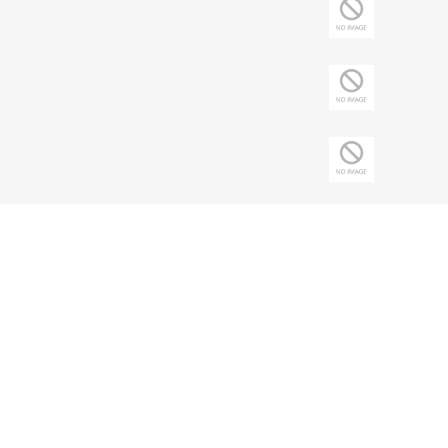
Copyright © 2026 Sociedade Brasileira de
Nefrologia - CNPJ: 43.197.615/0001-62 | Todos
os direitos reservados.