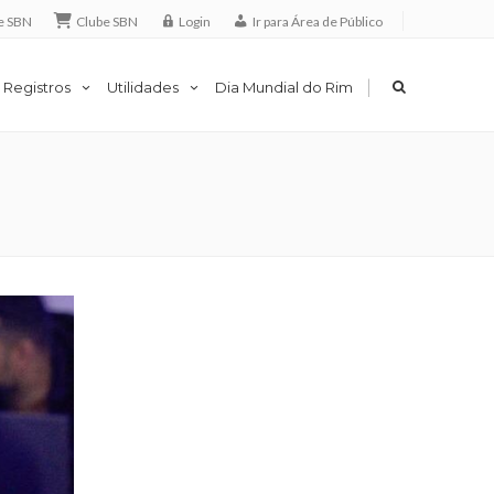
e SBN
Clube SBN
Login
Ir para Área de Público
|
 Registros
Utilidades
Dia Mundial do Rim