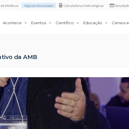
a de Médicos
Seja um Associado
Calculadoras Nefrológicas
Anuidad
Acontece
Eventos
Científico
Educação
Censos e
ativo da AMB