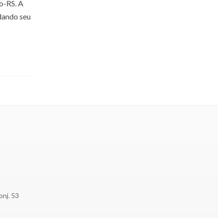
o-RS. A
dando seu
onj. 53