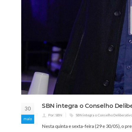
SBN integra o Conselho Delib
30
Por: SBN
SBN integra o Conselho Deliberati
maio
Nesta quinta e sexta-feira (29 e 30/05), o p