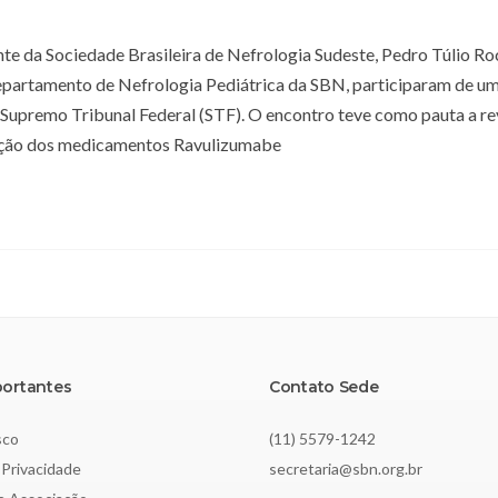
nte da Sociedade Brasileira de Nefrologia Sudeste, Pedro Túlio Roc
Departamento de Nefrologia Pediátrica da SBN, participaram de u
Supremo Tribunal Federal (STF). O encontro teve como pauta a re
ação dos medicamentos Ravulizumabe
portantes
Contato Sede
sco
(11) 5579-1242
 Privacidade
secretaria@sbn.org.br