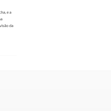
ha, e a
ma
visão da