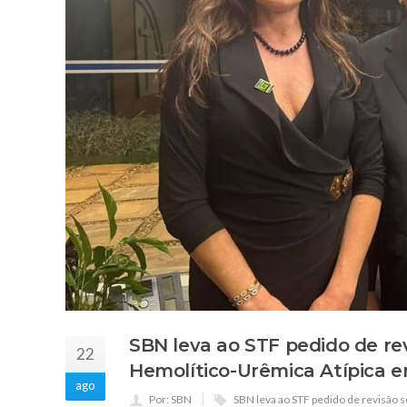
SBN leva ao STF pedido de r
22
Hemolítico-Urêmica Atípica 
ago
Por: SBN
SBN leva ao STF pedido de revisão