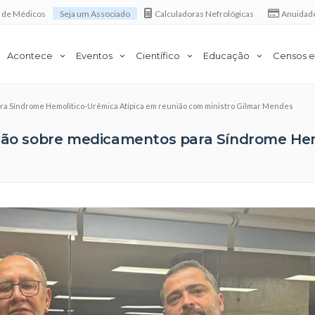
a de Médicos
Seja um Associado
Calculadoras Nefrológicas
Anuidad
Acontece
Eventos
Científico
Educação
Censos e
ara Síndrome Hemolítico-Urêmica Atípica em reunião com ministro Gilmar Mendes
isão sobre medicamentos para Síndrome Hem