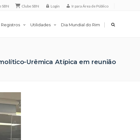
e SBN
Clube SBN
Login
Ir para Área de Público
|
 Registros
Utilidades
Dia Mundial do Rim
olítico-Urêmica Atípica em reunião