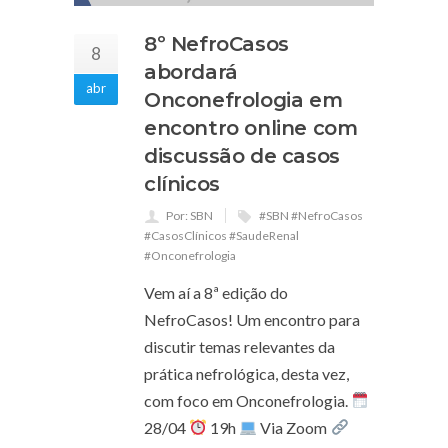
8º NefroCasos
8
abordará
abr
Onconefrologia em
encontro online com
discussão de casos
clínicos
Por: SBN
#SBN #NefroCasos
#CasosClínicos #SaudeRenal
#Onconefrologia
Vem aí a 8ª edição do
NefroCasos! Um encontro para
discutir temas relevantes da
prática nefrológica, desta vez,
com foco em Onconefrologia.
28/04
19h
Via Zoom