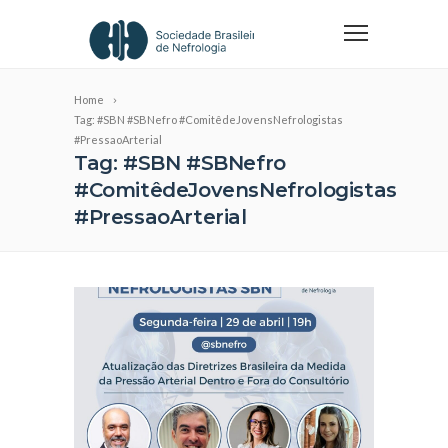
Home
Tag: #SBN #SBNefro #ComitêdeJovensNefrologistas
#PressaoArterial
Tag: #SBN #SBNefro
#ComitêdeJovensNefrologistas
#PressaoArterial