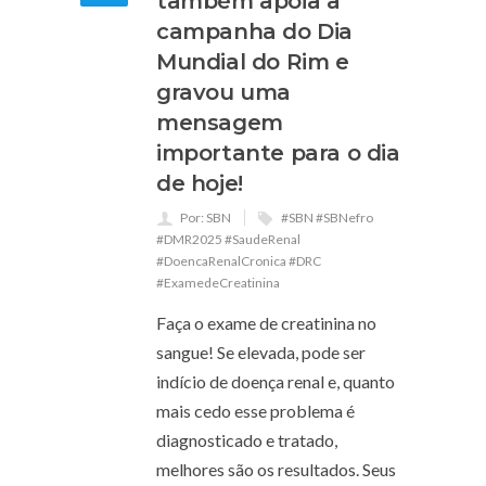
também apoia a
campanha do Dia
Mundial do Rim e
gravou uma
mensagem
importante para o dia
de hoje!
Por: SBN
#SBN #SBNefro
#DMR2025 #SaudeRenal
#DoencaRenalCronica #DRC
#ExamedeCreatinina
Faça o exame de creatinina no
sangue! Se elevada, pode ser
indício de doença renal e, quanto
mais cedo esse problema é
diagnosticado e tratado,
melhores são os resultados. Seus