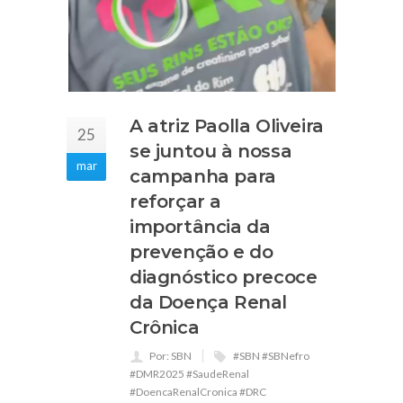
A atriz Paolla Oliveira
25
se juntou à nossa
mar
campanha para
reforçar a
importância da
prevenção e do
diagnóstico precoce
da Doença Renal
Crônica
Por: SBN
#SBN #SBNefro
#DMR2025 #SaudeRenal
#DoencaRenalCronica #DRC