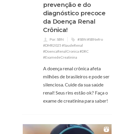
prevenção e do
diagnóstico precoce
da Doença Renal
Crônica!
Por: SBN
#SBN #SBNefro
#DMR2025 #SaudeRenal
#DoencaRenalCronica #DRC
#ExamedeCreatinina
A doença renal crônica afeta
milhões de brasileiros e pode ser
silenciosa. Cuide da sua saúde
renal! Seus rins estão ok? Faça o
exame de creatinina para saber!