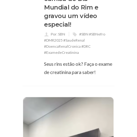
Mundial do Rim e
gravou um vídeo
especial!
Por: SBN
#SBN #SBNefro
#DMR2025 #SaudeRenal
#DoencaRenalCronica #DRC
#ExamedeCreatinina
Seus rins estão ok? Faça o exame
de creatinina para saber!