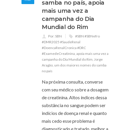
samba no país, apoia
mais uma vez a
campanha do Dia
Mundial do Rim
Por: SBN
#SBN #SBNefro
#DMR2025 #SaudeRenal
#DoencaRenalCronica #DRC
#ExamedeCreatinina
,
apoia mais uma vez a
campanha do Dia Mundial do Rim
,
Jorge
Aragão
,
um dos maiores nomes do samba
no país
Na próxima consulta, converse
com seu médico sobre a dosagem
de creatinina. Altos índices dessa
substância no sangue podem ser
indícios de doença renal e quanto
mais cedo esse problema é
diagnosticado e tratado, melhor a