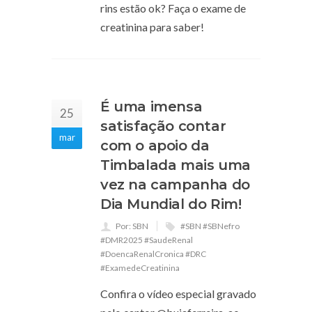
rins estão ok? Faça o exame de
creatinina para saber!
É uma imensa
25
satisfação contar
mar
com o apoio da
Timbalada mais uma
vez na campanha do
Dia Mundial do Rim!
Por: SBN
#SBN #SBNefro
#DMR2025 #SaudeRenal
#DoencaRenalCronica #DRC
#ExamedeCreatinina
Confira o vídeo especial gravado