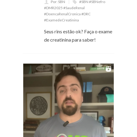
Por: SBN
#SBN #SBNefro
#DMR2025 #SaudeRenal
#DoencaRenalCronica #DRC
#ExamedeCreatinina
Seus rins estão ok? Faça o exame
de creatinina para saber!