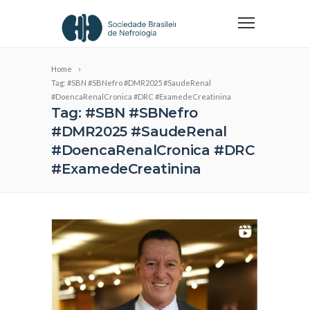
Home
Tag: #SBN #SBNefro #DMR2025 #SaudeRenal
#DoencaRenalCronica #DRC #ExamedeCreatinina
Tag: #SBN #SBNefro
#DMR2025 #SaudeRenal
#DoencaRenalCronica #DRC
#ExamedeCreatinina