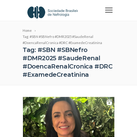
Home
Tag: #SBN #SBNefro #DMR2025 #SaudeRenal
#DoencaRenalCronica #DRC #ExamedeCreatinina
Tag: #SBN #SBNefro
#DMR2025 #SaudeRenal
#DoencaRenalCronica #DRC
#ExamedeCreatinina