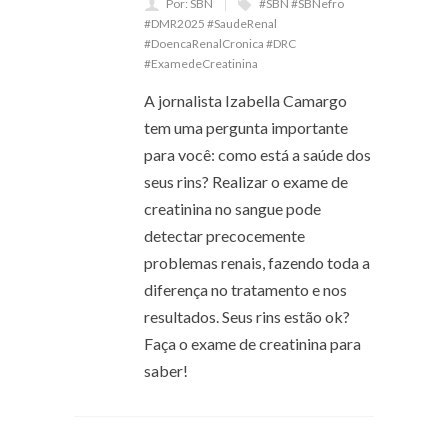
Por: SBN
#SBN #SBNefro
#DMR2025 #SaudeRenal
#DoencaRenalCronica #DRC
#ExamedeCreatinina
A jornalista Izabella Camargo
tem uma pergunta importante
para você: como está a saúde dos
seus rins? Realizar o exame de
creatinina no sangue pode
detectar precocemente
problemas renais, fazendo toda a
diferença no tratamento e nos
resultados. Seus rins estão ok?
Faça o exame de creatinina para
saber!