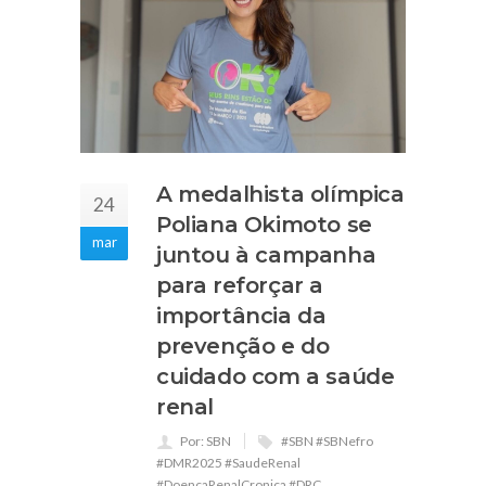
A medalhista olímpica
24
Poliana Okimoto se
mar
juntou à campanha
para reforçar a
importância da
prevenção e do
cuidado com a saúde
renal
Por: SBN
#SBN #SBNefro
#DMR2025 #SaudeRenal
#DoencaRenalCronica #DRC