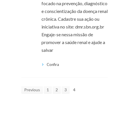
focado na prevenção, diagnóstico
e conscientização da doença renal
crônica. Cadastre sua ação ou
iniciativa no site: dmr.sbn.org.br
Engaje-se nessa missão de
promover a saúde renal e ajude a
salvar
Confira
Previous
1
2
3
4