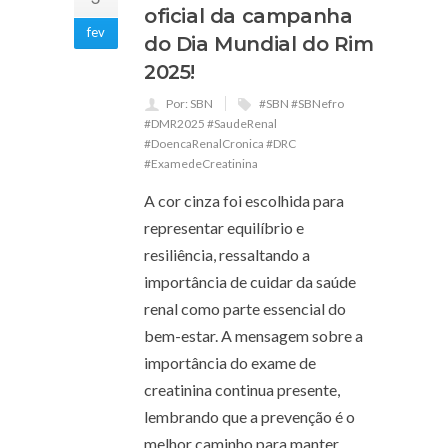
oficial da campanha
fev
do Dia Mundial do Rim
2025!
Por: SBN
#SBN #SBNefro
#DMR2025 #SaudeRenal
#DoencaRenalCronica #DRC
#ExamedeCreatinina
A cor cinza foi escolhida para
representar equilíbrio e
resiliência, ressaltando a
importância de cuidar da saúde
renal como parte essencial do
bem-estar. A mensagem sobre a
importância do exame de
creatinina continua presente,
lembrando que a prevenção é o
melhor caminho para manter