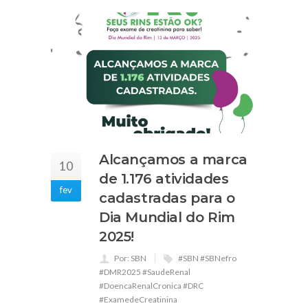
Alcançamos a marca
10
de 1.176 atividades
fev
cadastradas para o
Dia Mundial do Rim
2025!
Por: SBN
#SBN #SBNefro
#DMR2025 #SaudeRenal
#DoencaRenalCronica #DRC
#ExamedeCreatinina