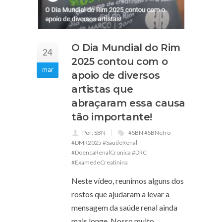
O Dia Mundial do Rim
24
2025 contou com o
mar
apoio de diversos
artistas que
abraçaram essa causa
tão importante!
Por: SBN
#SBN #SBNefro
#DMR2025 #SaudeRenal
#DoencaRenalCronica #DRC
#ExamedeCreatinina
Neste vídeo, reunimos alguns dos
rostos que ajudaram a levar a
mensagem da saúde renal ainda
mais longe. Nosso muito