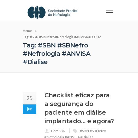
Home
Tag: #SBN #SBNefro #Nefrologia #ANVISA #Dialise
Tag: #SBN #SBNefro
#Nefrologia #ANVISA
#Dialise
Checklist eficaz para
25
a segurança do
jun
paciente em diálise
implantado… e agora?
Por: SBN
#SBN #SBNefro
#Nefrologia #ANVISA #Dialise