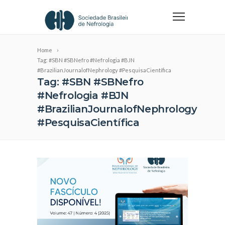
Home
Tag: #SBN #SBNefro #Nefrologia #BJN
#BrazilianJournalofNephrology #PesquisaCientífica
Tag: #SBN #SBNefro
#Nefrologia #BJN
#BrazilianJournalofNephrology
#PesquisaCientífica