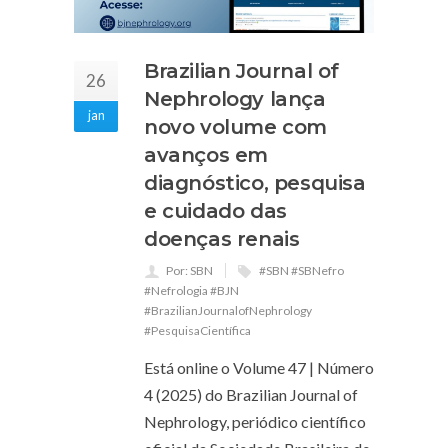
Brazilian Journal of
26
Nephrology lança
jan
novo volume com
avanços em
diagnóstico, pesquisa
e cuidado das
doenças renais
Por: SBN
#SBN #SBNefro
#Nefrologia #BJN
#BrazilianJournalofNephrology
#PesquisaCientífica
Está online o Volume 47 | Número
4 (2025) do Brazilian Journal of
Nephrology, periódico científico