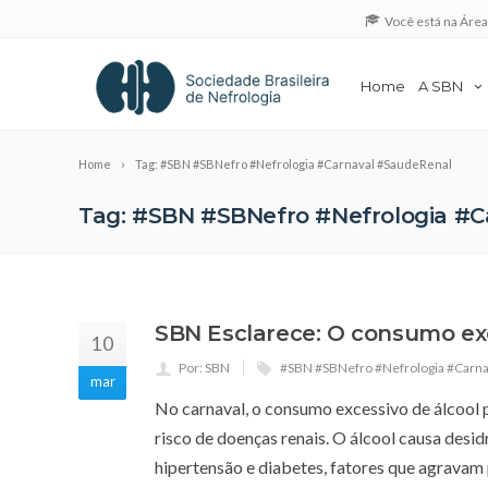
Você está na Áre
Home
A SBN
Home
Tag: #SBN #SBNefro #Nefrologia #Carnaval #SaudeRenal
Tag: #SBN #SBNefro #Nefrologia #
SBN Esclarece: O consumo exc
10
Por: SBN
#SBN #SBNefro #Nefrologia #Carna
mar
No carnaval, o consumo excessivo de álcool 
risco de doenças renais. O álcool causa desi
hipertensão e diabetes, fatores que agravam 