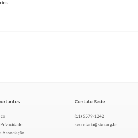
rins
portantes
Contato Sede
sco
(11) 5579-1242
 Privacidade
secretaria@sbn.org.br
de Associação