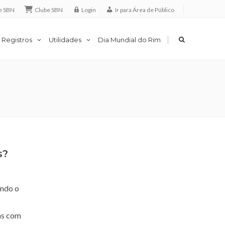
e SBN
Clube SBN
Login
Ir para Área de Público
|
 Registros
Utilidades
Dia Mundial do Rim
s?
ando o
cas com