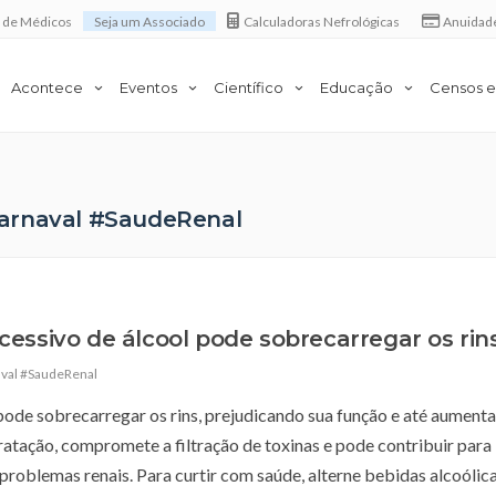
a de Médicos
Seja um Associado
Calculadoras Nefrológicas
Anuidad
Acontece
Eventos
Científico
Educação
Censos e
Carnaval #SaudeRenal
essivo de álcool pode sobrecarregar os rin
val #SaudeRenal
pode sobrecarregar os rins, prejudicando sua função e até aument
dratação, compromete a filtração de toxinas e pode contribuir para
problemas renais. Para curtir com saúde, alterne bebidas alcoóli