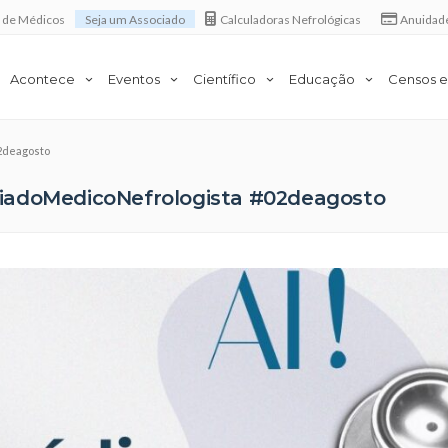
a de Médicos
Seja um Associado
Calculadoras Nefrológicas
Anuidad
Acontece
Eventos
Científico
Educação
Censos e
2deagosto
iadoMedicoNefrologista #02deagosto