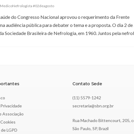
oMedicoNefrologista #02deagosto
e Saúde do Congresso Nacional aprovou o requerimento da Frente
ma audiência pública para debater o tema e a proposta. O dia 2 de
 Sociedade Brasileira de Nefrologia, em 1960. Juntos pela nefrol
portantes
Contato Sede
sco
(11) 5579-1242
 Privacidade
secretaria@sbn.org.br
de Associação
Rua Machado Bittencourt, 205, c
e Cookies
São Paulo, SP, Brazil
o de LGPD