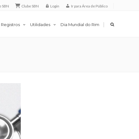
e SBN
Clube SBN
Login
Ir para Área de Público
|
 Registros
Utilidades
Dia Mundial do Rim