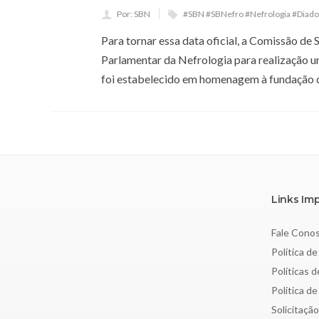
Por: SBN
#SBN #SBNefro #Nefrologia #Diad
Para tornar essa data oficial, a Comissão d
Parlamentar da Nefrologia para realização u
foi estabelecido em homenagem à fundação da
Links Im
Fale Cono
Política de
Políticas 
Política d
Solicitaçã