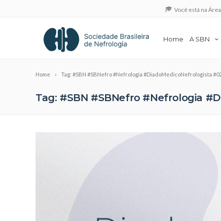
Você está na Áre
Home
A SBN
Home
Tag: #SBN #SBNefro #Nefrologia #DiadoMedicoNefrologista #0
Tag: #SBN #SBNefro #Nefrologia #D