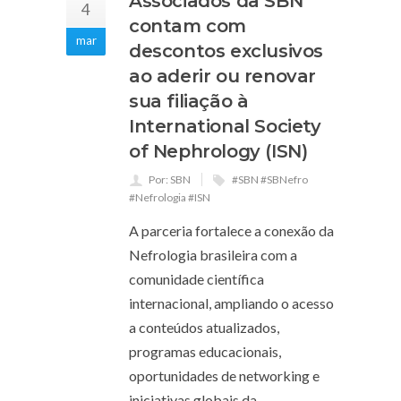
Associados da SBN
4
contam com
mar
descontos exclusivos
ao aderir ou renovar
sua filiação à
International Society
of Nephrology (ISN)
Por: SBN
#SBN #SBNefro
#Nefrologia #ISN
A parceria fortalece a conexão da
Nefrologia brasileira com a
comunidade científica
internacional, ampliando o acesso
a conteúdos atualizados,
programas educacionais,
oportunidades de networking e
iniciativas globais da