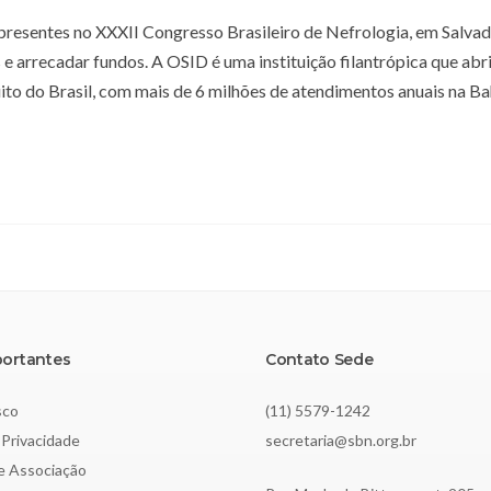
presentes no XXXII Congresso Brasileiro de Nefrologia, em Salva
 e arrecadar fundos. A OSID é uma instituição filantrópica que ab
o do Brasil, com mais de 6 milhões de atendimentos anuais na Ba
portantes
Contato Sede
sco
(11) 5579-1242
 Privacidade
secretaria@sbn.org.br
de Associação