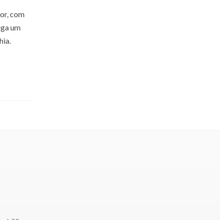
dor, com
riga um
hia.