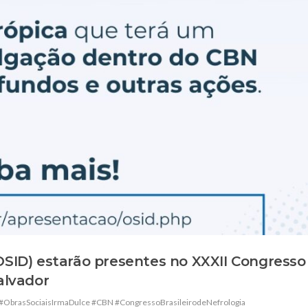
(OSID) estarão presentes no XXXII Congresso
alvador
#ObrasSociaisIrmaDulce #CBN #CongressoBrasileirodeNefrologia