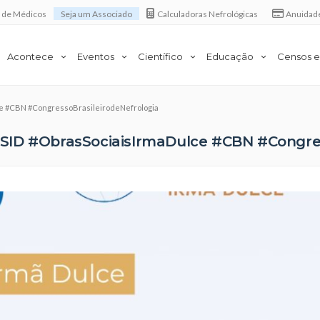
a de Médicos
Seja um Associado
Calculadoras Nefrológicas
Anuidad
Acontece
Eventos
Científico
Educação
Censos e
ce #CBN #CongressoBrasileirodeNefrologia
SID #ObrasSociaisIrmaDulce #CBN #Congres