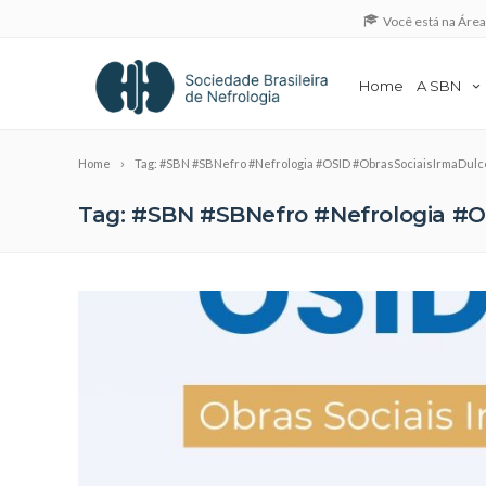
Você está na Áre
Home
A SBN
Home
Tag: #SBN #SBNefro #Nefrologia #OSID #ObrasSociaisIrmaDul
Tag: #SBN #SBNefro #Nefrologia #O