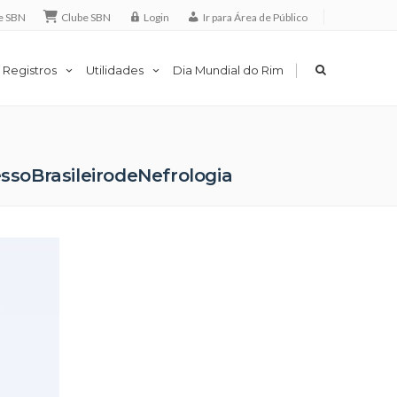
e SBN
Clube SBN
Login
Ir para Área de Público
|
 Registros
Utilidades
Dia Mundial do Rim
soBrasileirodeNefrologia