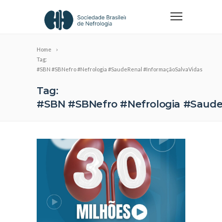
Home
Tag:
#SBN #SBNefro #Nefrologia #SaudeRenal #InformaçãoSalvaVidas
Tag:
#SBN #SBNefro #Nefrologia #Saude