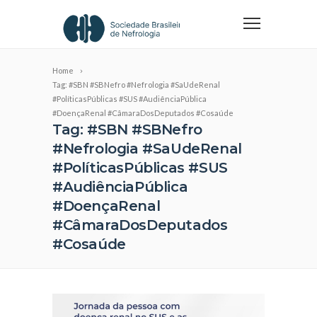
Home
Tag: #SBN #SBNefro #Nefrologia #SaUdeRenal
#PolíticasPúblicas #SUS #AudiênciaPública
#DoençaRenal #CâmaraDosDeputados #Cosaúde
Tag: #SBN #SBNefro
#Nefrologia #SaUdeRenal
#PolíticasPúblicas #SUS
#AudiênciaPública
#DoençaRenal
#CâmaraDosDeputados
#Cosaúde