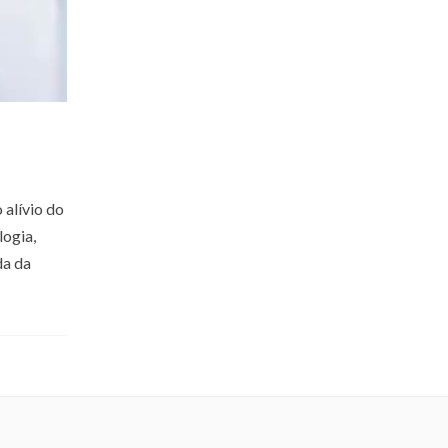
 alívio do
logia,
da da