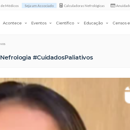
a de Médicos
Seja um Associado
Calculadoras Nefrológicas
Anuidad
Acontece
Eventos
Científico
Educação
Censos e
ivos
efrologia #CuidadosPaliativos