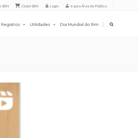
e SBN
Clube SBN
Login
Ir para Área de Público
|
 Registros
Utilidades
Dia Mundial do Rim