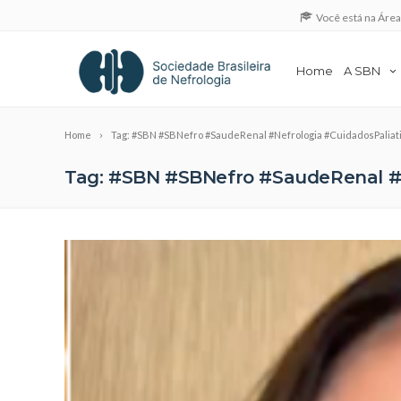
Você está na Áre
Home
A SBN
Home
Tag: #SBN #SBNefro #SaudeRenal #Nefrologia #CuidadosPaliat
Tag: #SBN #SBNefro #SaudeRenal #N