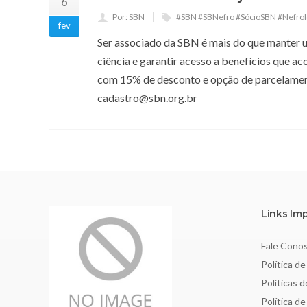
6
Por: SBN
#SBN #SBNefro #SócioSBN #Nefrol
fev
Ser associado da SBN é mais do que manter um
ciência e garantir acesso a benefícios que ac
com 15% de desconto e opção de parcelame
cadastro@sbn.org.br
Links Im
Fale Cono
Política de
Políticas 
Política d