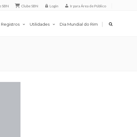
e SBN
Clube SBN
Login
Ir para Área de Público
|
 Registros
Utilidades
Dia Mundial do Rim