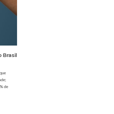
 Brasil
 que
ade;
% de