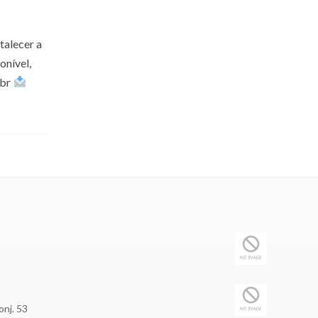
talecer a
onível,
.br
onj. 53