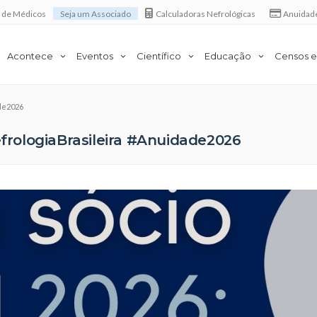
a de Médicos
Seja um Associado
Calculadoras Nefrológicas
Anuidad
Acontece
Eventos
Científico
Educação
Censos e
de2026
rologiaBrasileira #Anuidade2026