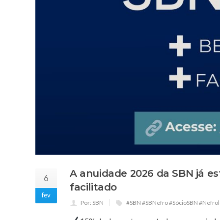
A anuidade 2026 da SBN já es
6
facilitado
fev
Por: SBN
#SBN #SBNefro #SócioSBN #Nefrol