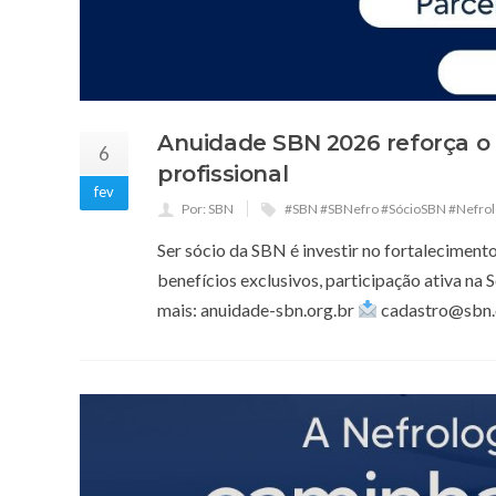
Anuidade SBN 2026 reforça o 
6
profissional
fev
Por: SBN
#SBN #SBNefro #SócioSBN #Nefrol
Ser sócio da SBN é investir no fortaleciment
benefícios exclusivos, participação ativa na 
mais: anuidade-sbn.org.br
cadastro@sbn.