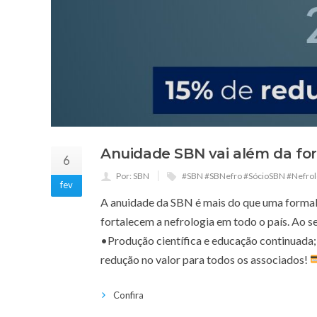
Anuidade SBN vai além da form
6
Por: SBN
#SBN #SBNefro #SócioSBN #Nefrol
fev
A anuidade da SBN é mais do que uma formalid
fortalecem a nefrologia em todo o país. Ao s
•Produção científica e educação continuada
redução no valor para todos os associados!
Confira