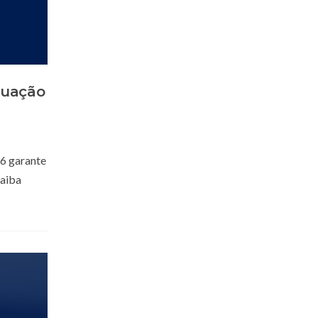
tuação
26 garante
aiba