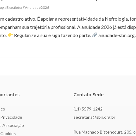
ogiaBrasileira #Anuidade2026
 cadastro ativo. É apoiar a representatividade da Nefrologia, for
ompanham sua trajetória profissional. A anuidade 2026 já está disp
nto.
Regularize a sua e siga fazendo parte.
anuidade-sbn.org
portantes
Contato Sede
sco
(11) 5579-1242
 Privacidade
secretaria@sbn.org.br
de Associação
Rua Machado Bittencourt, 205, c
e Cookies