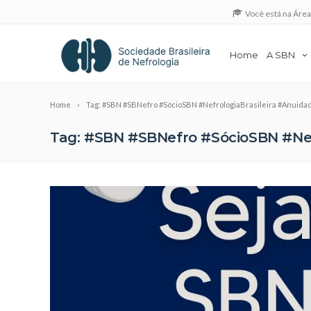
Você está na Áre
Home
A SBN
Home
Tag: #SBN #SBNefro #SócioSBN #NefrologiaBrasileira #Anuida
Tag: #SBN #SBNefro #SócioSBN #Nef