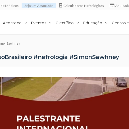
a de Médicos
Seja um Associado
Calculadoras Nefrológicas
Anuidad
Acontece
Eventos
Científico
Educação
Censos e
#SimonSawhney
oBrasileiro #nefrologia #SimonSawhney