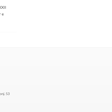
XXII
r e
onj. 53