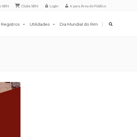
e SBN
Clube SBN
Login
Ir para Área de Público
|
 Registros
Utilidades
Dia Mundial do Rim