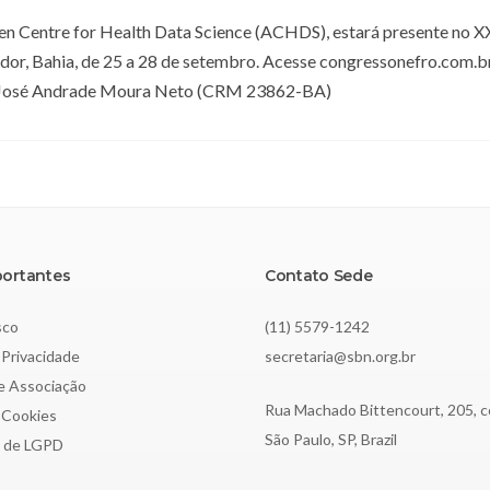
en Centre for Health Data Science (ACHDS), estará presente no X
dor, Bahia, de 25 a 28 de setembro. Acesse congressonefro.com.b
o: José Andrade Moura Neto (CRM 23862-BA)
portantes
Contato Sede
sco
(11) 5579-1242
 Privacidade
secretaria@sbn.org.br
de Associação
Rua Machado Bittencourt, 205, c
e Cookies
São Paulo, SP, Brazil
o de LGPD