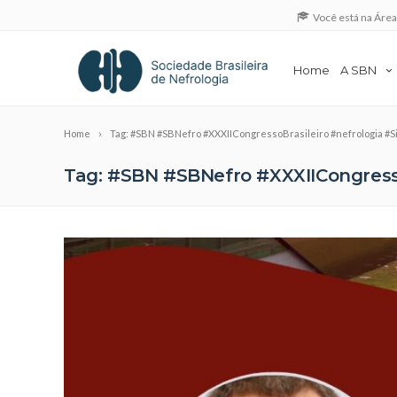
Você está na Áre
Home
A SBN
Home
Tag: #SBN #SBNefro #XXXIICongressoBrasileiro #nefrologia 
Tag: #SBN #SBNefro #XXXIICongress