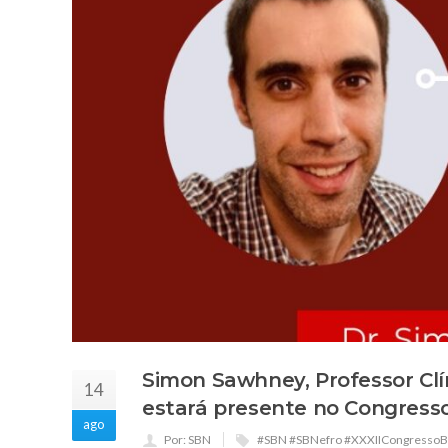
Simon Sawhney, Professor Clí
14
estará presente no Congresso 
ago
Por: SBN
#SBN #SBNefro #XXXIICongressoBr