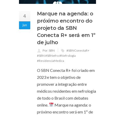
Marque na agenda: o
4
próximo encontro do
jun
projeto da SBN
Conecta R+ será em 1º
de julho
Por: SBN
#SBNConectaR+
#SBN #SBNefro #Nefrologia
#ResidenciaMedica
O SBN Conecta R+ foi criado em
2023 e tem o objetivo de
promover a integração entre
médicos residentes em nefrologia
de todo o Brasil com debates
online.
Marque na agenda: o
próximo encontro será em 1º de