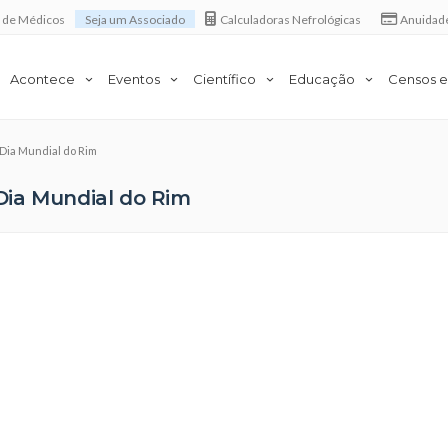
a de Médicos
Seja um Associado
Calculadoras Nefrológicas
Anuidad
Acontece
Eventos
Científico
Educação
Censos e
Dia Mundial do Rim
Dia Mundial do Rim