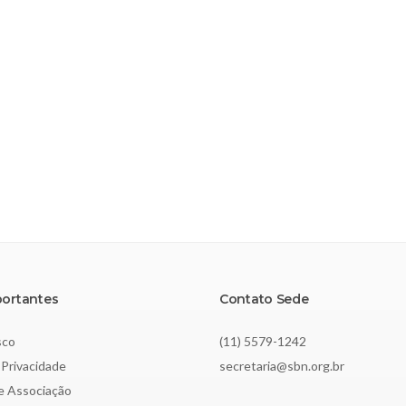
portantes
Contato Sede
sco
(11) 5579-1242
 Privacidade
secretaria@sbn.org.br
de Associação