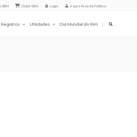
e SBN
Clube SBN
Login
Ir para Área de Público
|
 Registros
Utilidades
Dia Mundial do Rim