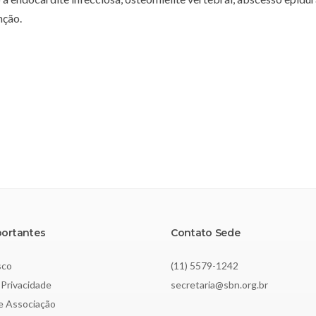
nção.
portantes
Contato Sede
sco
(11) 5579-1242
 Privacidade
secretaria@sbn.org.br
de Associação