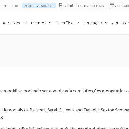
a de Médicos
Seja um Associado
Calculadoras Nefrológicas
Anuidad
Acontece
Eventos
Científico
Educação
Censos e
hemodiálise podendo ser complicada com infecções metastáticas 
Hemodialysis Patients. Sarah S. Lewis and Daniel J. Sexton Semina
53
a endocardite infecciosa, osteomielite vertebral, abscesso epidur