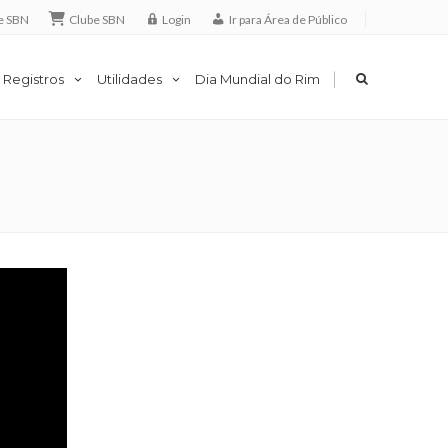
e SBN
Clube SBN
Login
Ir para Área de Público
|
 Registros
Utilidades
Dia Mundial do Rim