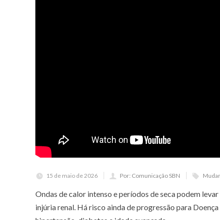
15 de maio de 2026
Por: Comunicação SBN
Mudan
Ondas de calor intenso e períodos de seca podem levar
injúria renal. Há risco ainda de progressão para Doenç