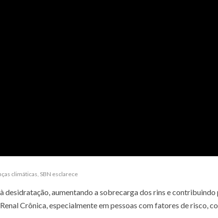
ças climáticas
,
SBN esclarece
 à desidratação, aumentando a sobrecarga dos rins e contribuindo
a Renal Crônica, especialmente em pessoas com fatores de risco, 