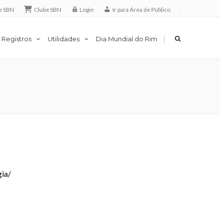
e SBN
Clube SBN
Login
Ir para Área de Público
|
 Registros
Utilidades
Dia Mundial do Rim
gia/