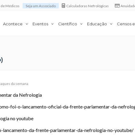
a de Médicos
Seja um Associado
Calculadoras Nefrológicas
Anuidad
Acontece
Eventos
Científico
Educação
Censos e
)
taques da semana
mentar da Nefrologia
como-foi-o-lancamento-oficial-da-frente-parlamentar-da-nefrolo
logia no youtube
-ao-lancamento-da-frente-parlamentar-da-nefrologia-no-youtube/