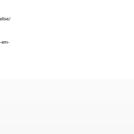
lise/
a-em-