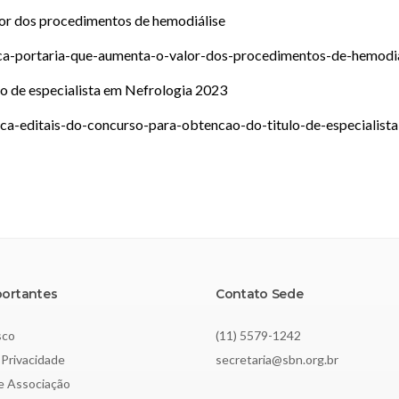
lor dos procedimentos de hemodiálise
ica-portaria-que-aumenta-o-valor-dos-procedimentos-de-hemodia
lo de especialista em Nefrologia 2023
ica-editais-do-concurso-para-obtencao-do-titulo-de-especialist
portantes
Contato Sede
sco
(11) 5579-1242
 Privacidade
secretaria@sbn.org.br
de Associação