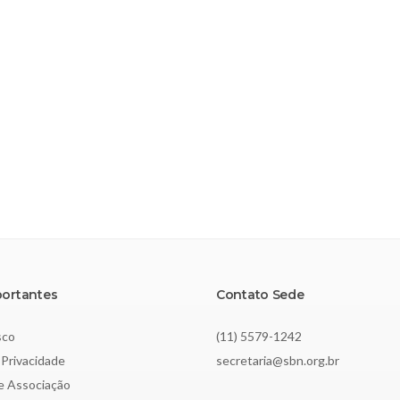
portantes
Contato Sede
sco
(11) 5579-1242
 Privacidade
secretaria@sbn.org.br
de Associação