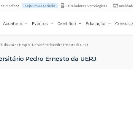
a de Médicos
Seja um Associado
Calculadoras Nefrológicas
Anuidad
Acontece
Eventos
Científico
Educação
Censos e
al do Rim no Hospital Universitário Pedro Ernesto da UERJ
ersitário Pedro Ernesto da UERJ