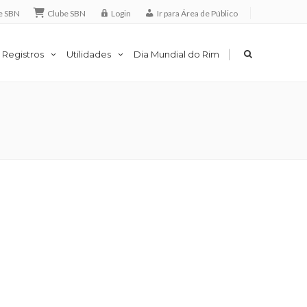
e SBN
Clube SBN
Login
Ir para Área de Público
|
 Registros
Utilidades
Dia Mundial do Rim