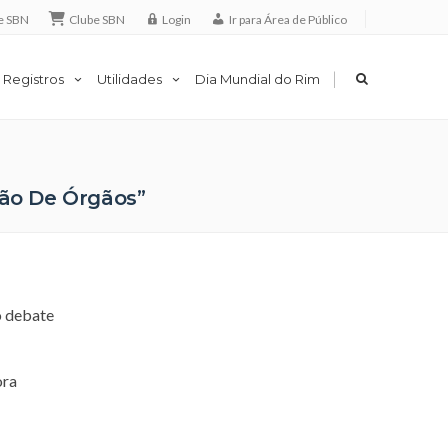
e SBN
Clube SBN
Login
Ir para Área de Público
|
 Registros
Utilidades
Dia Mundial do Rim
ção De Órgãos”
o debate
ora