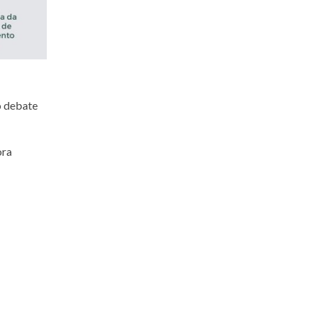
o debate
ora