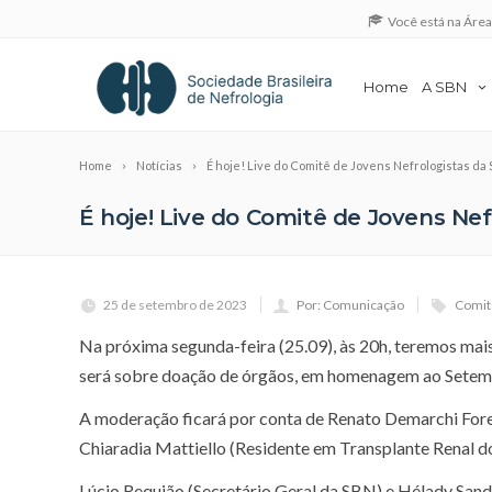
Você está na Áre
Home
A SBN
Home
Notícias
É hoje! Live do Comitê de Jovens Nefrologistas d
É hoje! Live do Comitê de Jovens N
25 de setembro de 2023
Por: Comunicação
Comit
Na próxima segunda-feira (25.09), às 20h, teremos mai
será sobre doação de órgãos, em homenagem ao Setem
A moderação ficará por conta de Renato Demarchi For
Chiaradia Mattiello (Residente em Transplante Renal d
Lúcio Requião (Secretário Geral da SBN) e Hélady San