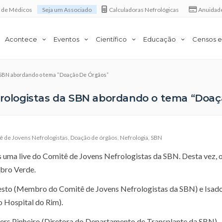
a de Médicos
Seja um Associado
Calculadoras Nefrológicas
Anuidad
Acontece
Eventos
Científico
Educação
Censos e
a SBN abordando o tema “Doação De Órgãos”
efrologistas da SBN abordando o tema “Doa
ê de Jovens Nefrologistas
,
Doação de órgãos
,
Nefrologia
,
SBN
s uma live do Comitê de Jovens Nefrologistas da SBN. Desta vez, 
bro Verde.
esto (Membro do Comitê de Jovens Nefrologistas da SBN) e Isad
o Hospital do Rim).
ders Pinheiro (Diretora do Departamento de Transplante da SBN)