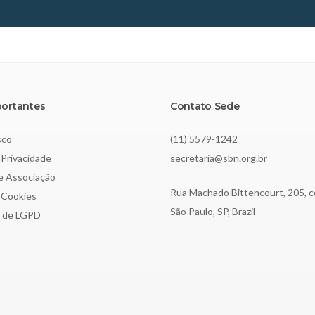
portantes
Contato Sede
sco
(11) 5579-1242
 Privacidade
secretaria@sbn.org.br
de Associação
Rua Machado Bittencourt, 205, c
e Cookies
São Paulo, SP, Brazil
o de LGPD