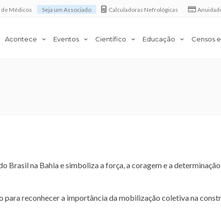
a de Médicos
Seja um Associado
Calculadoras Nefrológicas
Anuidad
Acontece
Eventos
Científico
Educação
Censos e
o Brasil na Bahia e simboliza a força, a coragem e a determinaçã
o para reconhecer a importância da mobilização coletiva na const