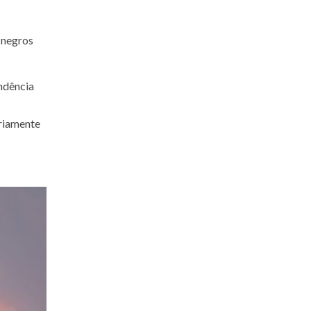
, negros
endência
ariamente