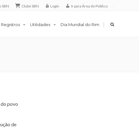
e SBN
Clube SBN
Login
Ir para Área de Público
|
 Registros
Utilidades
Dia Mundial do Rim
o do povo
rução de