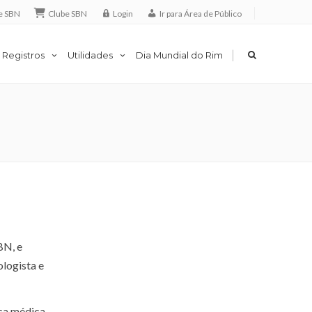
e SBN
Clube SBN
Login
Ir para Área de Público
|
 Registros
Utilidades
Dia Mundial do Rim
BN, e
logista e
ica médica