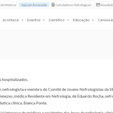
a de Médicos
Seja um Associado
Calculadoras Nefrológicas
Anuidad
Acontece
Eventos
Científico
Educação
Censos e
 hospitalizados.
, nefrologista e membro do Comitê de Jovens Nefrologistas da S
Menezes, médica Residente em Nefrologia, de Eduardo Rocha, nefro
ica clínica, Bianca Ponte.
ial interesse de médicos e residentes das áreas de nefrologia, clín