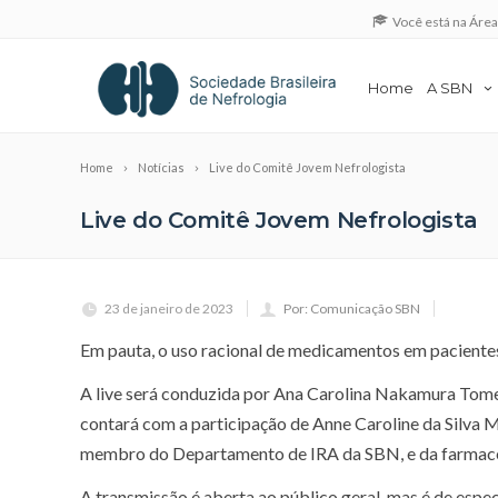
Você está na Áre
Home
A SBN
Home
Notícias
Live do Comitê Jovem Nefrologista
Live do Comitê Jovem Nefrologista
23 de janeiro de 2023
Por: Comunicação SBN
Em pauta, o uso racional de medicamentos em pacientes
A live será conduzida por Ana Carolina Nakamura Tome
contará com a participação de Anne Caroline da Silva 
membro do Departamento de IRA da SBN, e da farmacêut
A transmissão é aberta ao público geral, mas é de espec