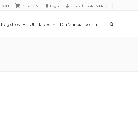
e SBN
Clube SBN
Login
Ir para Área de Público
|
 Registros
Utilidades
Dia Mundial do Rim