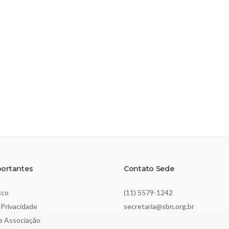
portantes
Contato Sede
sco
(11) 5579-1242
 Privacidade
secretaria@sbn.org.br
de Associação