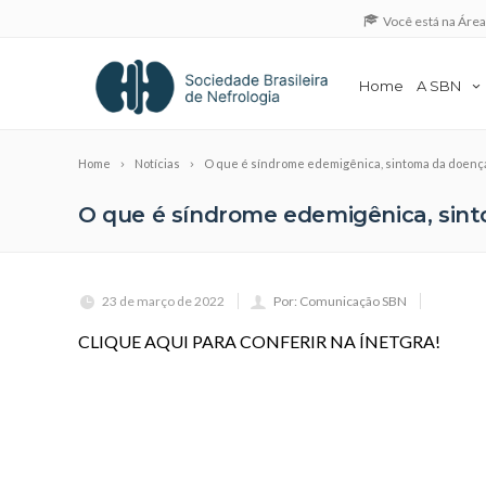
Você está na Áre
Home
A SBN
Home
Notícias
O que é síndrome edemigênica, sintoma da doenç
O que é síndrome edemigênica, sin
23 de março de 2022
Por: Comunicação SBN
CLIQUE AQUI PARA CONFERIR NA ÍNETGRA!