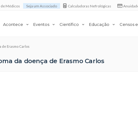
a de Médicos
Seja um Associado
Calculadoras Nefrológicas
Anuidad
Acontece
Eventos
Científico
Educação
Censos e
a de Erasmo Carlos
toma da doença de Erasmo Carlos