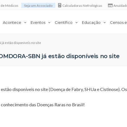
a de Médicos
Seja um Associado
Calculadoras Nefrológicas
Anuidad
Acontece
Eventos
Científico
Educação
Censos e
á estão disponíveis no site
OMDORA-SBN já estão disponíveis no site
ão disponíveis no site (Doença de Fabry, SHUa e Cistinose). Os
 conhecimento das Doenças Raras no Brasil!