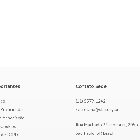
portantes
Contato Sede
sco
(11) 5579-1242
 Privacidade
secretaria@sbn.org.br
de Associação
Rua Machado Bittencourt, 205, c
e Cookies
São Paulo, SP, Brazil
o de LGPD