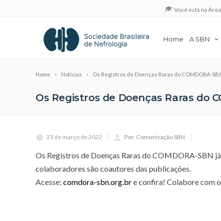
Você está na Áre
Home
A SBN
Home
Notícias
Os Registros de Doenças Raras do COMDORA-SBN j
Os Registros de Doenças Raras do C
23 de março de 2022
Por: Comunicação SBN
Os Registros de Doenças Raras do COMDORA-SBN já est
colaboradores são coautores das publicações.
Acesse:
comdora-sbn.org.br
e confira! Colabore com o