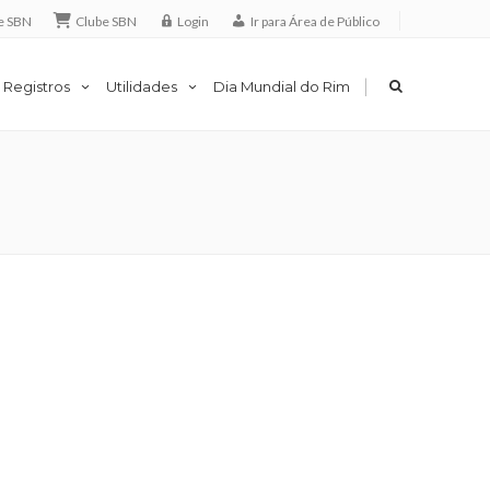
e SBN
Clube SBN
Login
Ir para Área de Público
|
 Registros
Utilidades
Dia Mundial do Rim