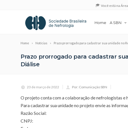
Você está na Áre
Home
A SBN
Home
Notícias
Prazo prorrogado para cadastrar sua unidade no Re
Prazo prorrogado para cadastrar sua
Diálise
23 de março de 2022
Por: Comunicação SBN
O projeto conta com a colaboração de nefrologistas e h
Para cadastrar sua unidade no projeto envie as inform
Razão Social:
CNPJ: