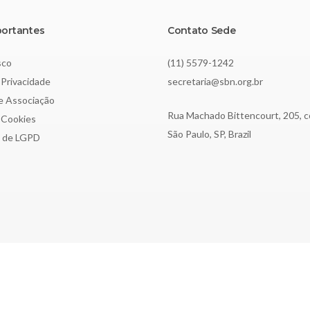
portantes
Contato Sede
sco
(11) 5579-1242
 Privacidade
secretaria@sbn.org.br
de Associação
Rua Machado Bittencourt, 205, c
e Cookies
São Paulo, SP, Brazil
o de LGPD
3.197.615/0001-62 | Todos os direitos reservados.