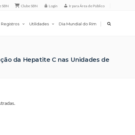
e SBN
Clube SBN
Login
Ir para Área de Público
|
 Registros
Utilidades
Dia Mundial do Rim
nação da Hepatite C nas Unidades de
stradas.