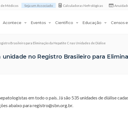
a de Médicos
Seja um Associado
Calculadoras Nefrológicas
Anuidad
Acontece
Eventos
Científico
Educação
Censos e
gistro Brasileiro para Eliminação da Hepatite C nas Unidades de Diálise
 unidade no Registro Brasileiro para Elimi
epatologistas em todo o país. Já são 535 unidades de diálise cada
ações abaixo para
registro@sbn.org.br
.