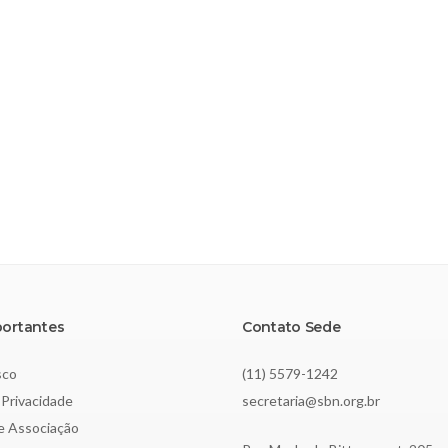
portantes
Contato Sede
sco
(11) 5579-1242
 Privacidade
secretaria@sbn.org.br
de Associação