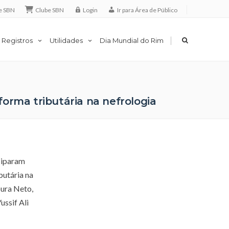
e SBN
Clube SBN
Login
Ir para Área de Público
|
 Registros
Utilidades
Dia Mundial do Rim
forma tributária na nefrologia
iciparam
butária na
oura Neto,
ussif Ali