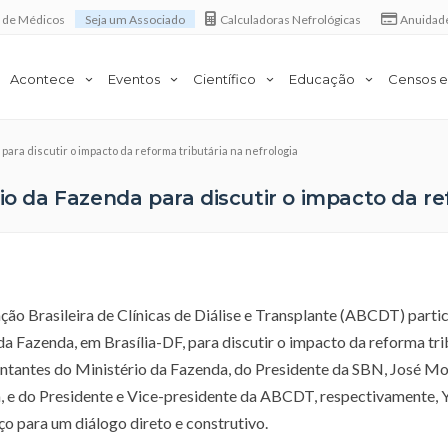
a de Médicos
Seja um Associado
Calculadoras Nefrológicas
Anuidad
Acontece
Eventos
Científico
Educação
Censos e
para discutir o impacto da reforma tributária na nefrologia
io da Fazenda para discutir o impacto da re
ção Brasileira de Clínicas de Diálise e Transplante (ABCDT) part
 da Fazenda, em Brasília-DF, para discutir o impacto da reforma tri
entantes do Ministério da Fazenda, do Presidente da SBN, José M
a, e do Presidente e Vice-presidente da ABCDT, respectivamente, Y
o para um diálogo direto e construtivo.