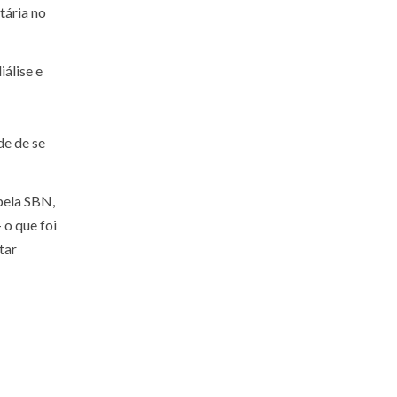
tária no
iálise e
de de se
pela SBN,
 o que foi
tar