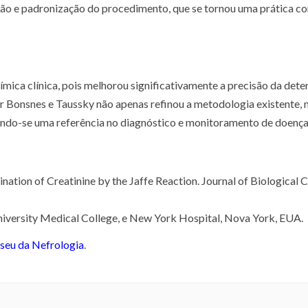
são e padronização do procedimento, que se tornou uma prática 
uímica clínica, pois melhorou significativamente a precisão da det
por Bonsnes e Taussky não apenas refinou a metodologia existente,
ndo-se uma referência no diagnóstico e monitoramento de doenças
tion of Creatinine by the Jaffe Reaction. Journal of Biological C
niversity Medical College, e New York Hospital, Nova York, EUA.
useu da Nefrologia
.