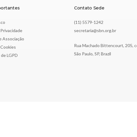
portantes
Contato Sede
sco
(11) 5579-1242
 Privacidade
secretaria@sbn.org.br
de Associação
Rua Machado Bittencourt, 205, c
e Cookies
São Paulo, SP, Brazil
o de LGPD
3.197.615/0001-62 | Todos os direitos reservados.