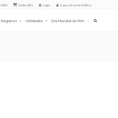
e SBN
Clube SBN
Login
Ir para Área de Público
|
 Registros
Utilidades
Dia Mundial do Rim