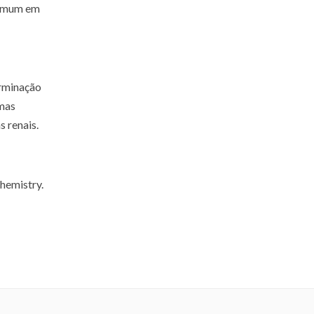
comum em
erminação
 mas
 renais.
hemistry.