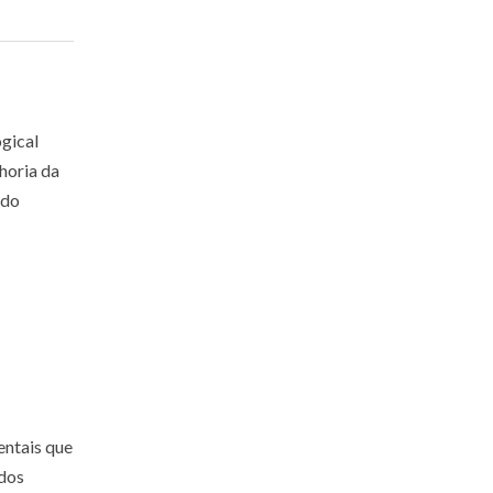
ogical
horia da
odo
entais que
ados