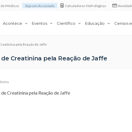
a de Médicos
Seja um Associado
Calculadoras Nefrológicas
Anuidad
Acontece
Eventos
Científico
Educação
Censos e
reatinina pela Reação de Jaffe
de Creatinina pela Reação de Jaffe
tinina
de Creatinina pela Reação de Jaffe