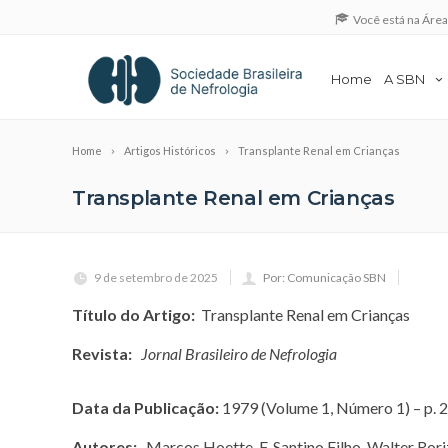
Você está na Áre
Home
A SBN
Home
Artigos Históricos
Transplante Renal em Crianças
Transplante Renal em Crianças
9 de setembro de 2025
Por: Comunicação SBN
Título do Artigo:
Transplante Renal em Crianças
Revista:
Jornal Brasileiro de Nefrologia
Data da Publicação:
1979 (Volume 1, Número 1) – p. 
Autores:
Marcos Hoette, F. Santino Filho, Walter Rori