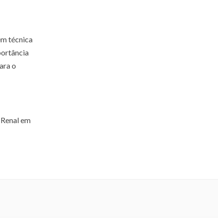
em técnica
portância
ara o
 Renal em