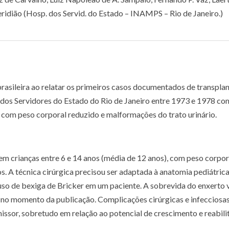
ridião (Hosp. dos Servid. do Estado – INAMPS – Rio de Janeiro.)
brasileira ao relatar os primeiros casos documentados de transplan
l dos Servidores do Estado do Rio de Janeiro entre 1973 e 1978 c
 com peso corporal reduzido e malformações do trato urinário.
em crianças entre 6 e 14 anos (média de 12 anos), com peso corpor
s. A técnica cirúrgica precisou ser adaptada à anatomia pediátric
uso de bexiga de Bricker em um paciente. A sobrevida do enxerto 
 no momento da publicação. Complicações cirúrgicas e infecciosa
issor, sobretudo em relação ao potencial de crescimento e reabili