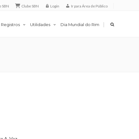
e SBN
Clube SBN
Login
Ir para Área de Público
|
 Registros
Utilidades
Dia Mundial do Rim
te A. Vaz