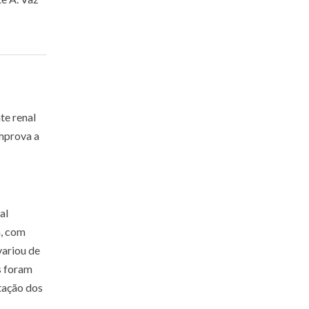
te renal
omprova a
al
a, com
variou de
s foram
tação dos