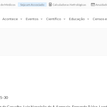
a de Médicos
Seja um Associado
Calculadoras Nefrológicas
Anuidad
Acontece
Eventos
Científico
Educação
Censos e
25-30
z de Carvalho, Luiz Napoleão de A. Sampaio, Fernando P. Vaz, Laer