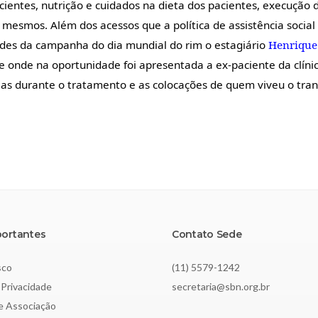
entes, nutrição e cuidados na dieta dos pacientes, execução 
 mesmos. Além dos acessos que a política de assistência social
ades da campanha do dia mundial do rim o estagiário
Henrique
e onde na oportunidade foi apresentada a ex-paciente da clíni
ias durante o tratamento e as colocações de quem viveu o tran
portantes
Contato Sede
sco
(11) 5579-1242
 Privacidade
secretaria@sbn.org.br
de Associação