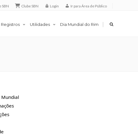
e SBN
Clube SBN
Login
Ir para Área de Público
|
 Registros
Utilidades
Dia Mundial do Rim
a Mundial
anações
ações
de