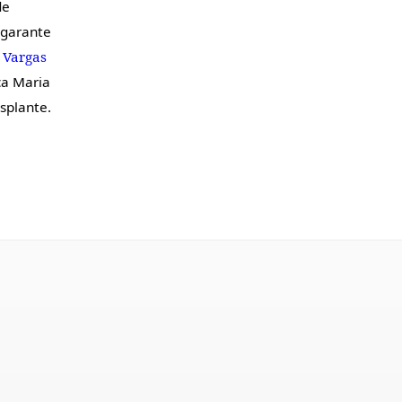
de
 garante
 Vargas
ca Maria
splante.