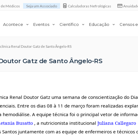
a de Médicos
Seja um Associado
Calculadoras Nefrológicas
Anuidad
Acontece
Eventos
Científico
Educação
Censos e
 clínica Renal Doutor Gatz de Santo Ângelo-RS
 Doutor Gatz de Santo Ângelo-RS
nica Renal Doutor Gatz uma semana de conscientização do Di
tenciais. Entre os dias 08 à 11 de março foram realizadas expl
hemodiálise. A equipe técnica foi o principal vetor de inform
etania Busatto
, a nutricionista institucional
Juliana Callegaro
os Santos juntamente com as equipe de enfermeiros e técnicos 