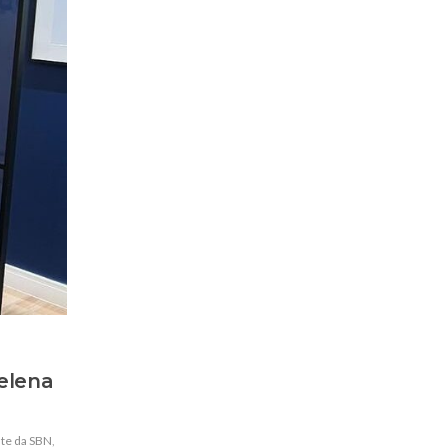
elena
te da SBN
,