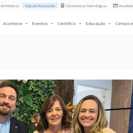
a de Médicos
Seja um Associado
Calculadoras Nefrológicas
Anuidad
Acontece
Eventos
Científico
Educação
Censos e