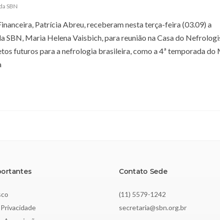
 da SBN
nanceira, Patrícia Abreu, receberam nesta terça-feira (03.09) a
 SBN, Maria Helena Vaisbich, para reunião na Casa do Nefrologi
tos futuros para a nefrologia brasileira, como a 4ª temporada do M
a
portantes
Contato Sede
sco
(11) 5579-1242
 Privacidade
secretaria@sbn.org.br