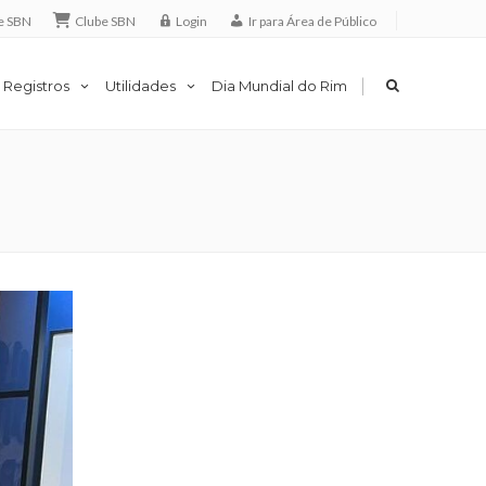
e SBN
Clube SBN
Login
Ir para Área de Público
|
 Registros
Utilidades
Dia Mundial do Rim