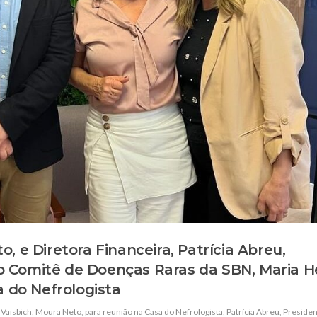
, e Diretora Financeira, Patrícia Abreu,
 Comitê de Doenças Raras da SBN, Maria H
a do Nefrologista
 Vaisbich
,
Moura Neto
,
para reunião na Casa do Nefrologista
,
Patrícia Abreu
,
Presiden