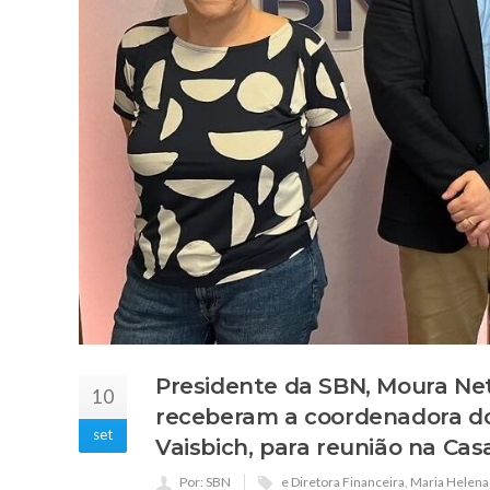
Presidente da SBN, Moura Neto
10
receberam a coordenadora do
set
Vaisbich, para reunião na Cas
Por: SBN
e Diretora Financeira
,
Maria Helena