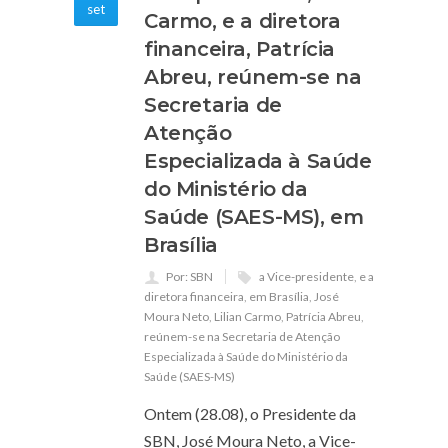
set
Carmo, e a diretora
financeira, Patrícia
Abreu, reúnem-se na
Secretaria de
Atenção
Especializada à Saúde
do Ministério da
Saúde (SAES-MS), em
Brasília
Por: SBN
a Vice-presidente
,
e a
diretora financeira
,
em Brasília
,
José
Moura Neto
,
Lilian Carmo
,
Patrícia Abreu
,
reúnem-se na Secretaria de Atenção
Especializada à Saúde do Ministério da
Saúde (SAES-MS)
Ontem (28.08), o Presidente da
SBN, José Moura Neto, a Vice-