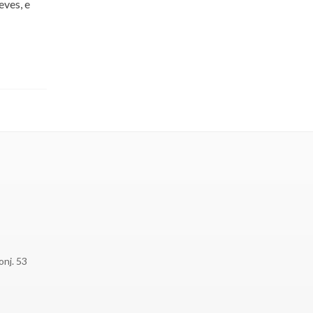
eves, e
onj. 53