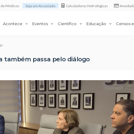
a de Médicos
Seja um Associado
Calculadoras Nefrológicas
Anuidad
Acontece
Eventos
Científico
Educação
Censos e
go
ira também passa pelo diálogo