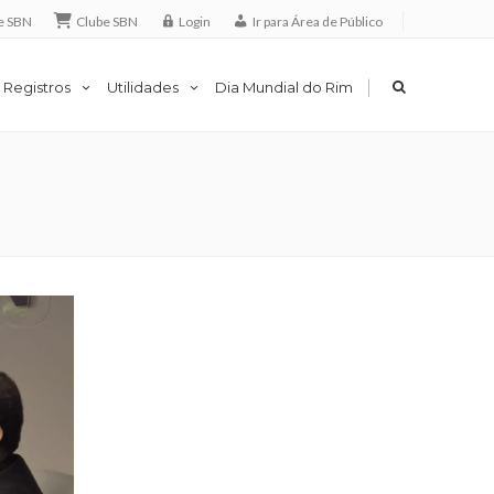
e SBN
Clube SBN
Login
Ir para Área de Público
|
 Registros
Utilidades
Dia Mundial do Rim