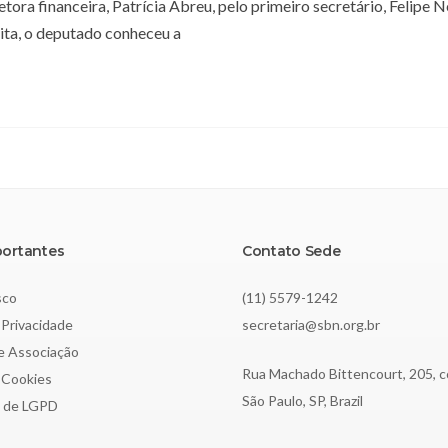
ora financeira, Patrícia Abreu, pelo primeiro secretário, Felipe N
sita, o deputado conheceu a
portantes
Contato Sede
sco
(11) 5579-1242
 Privacidade
secretaria@sbn.org.br
de Associação
Rua Machado Bittencourt, 205, c
e Cookies
São Paulo, SP, Brazil
o de LGPD