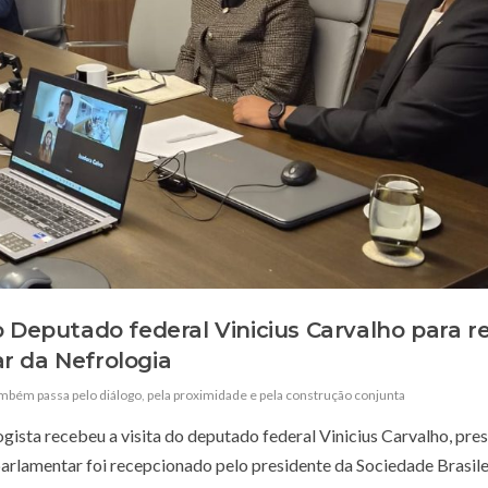
o Deputado federal Vinicius Carvalho para r
r da Nefrologia
também passa pelo diálogo
,
pela proximidade e pela construção conjunta
ogista recebeu a visita do deputado federal Vinicius Carvalho, pre
arlamentar foi recepcionado pelo presidente da Sociedade Brasile