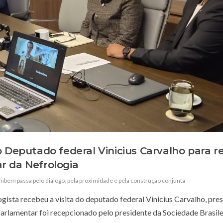
o Deputado federal Vinicius Carvalho para r
r da Nefrologia
também passa pelo diálogo
,
pela proximidade e pela construção conjunta
ogista recebeu a visita do deputado federal Vinicius Carvalho, pre
arlamentar foi recepcionado pelo presidente da Sociedade Brasile