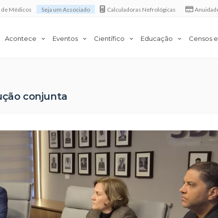
a de Médicos
Seja um Associado
Calculadoras Nefrológicas
Anuidad
Acontece
Eventos
Científico
Educação
Censos e
ução conjunta