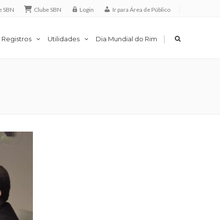
e SBN
Clube SBN
Login
Ir para Área de Público
|
 Registros
Utilidades
Dia Mundial do Rim