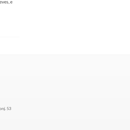
eves, e
onj. 53