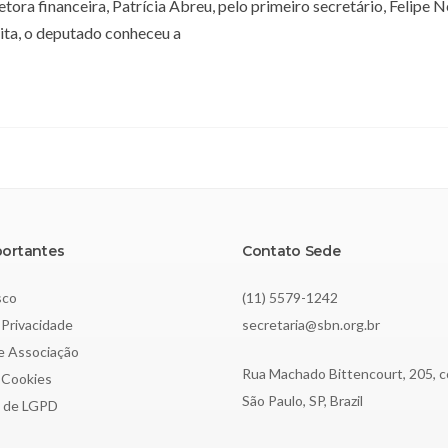
ora financeira, Patrícia Abreu, pelo primeiro secretário, Felipe N
sita, o deputado conheceu a
portantes
Contato Sede
sco
(11) 5579-1242
 Privacidade
secretaria@sbn.org.br
de Associação
Rua Machado Bittencourt, 205, c
e Cookies
São Paulo, SP, Brazil
o de LGPD