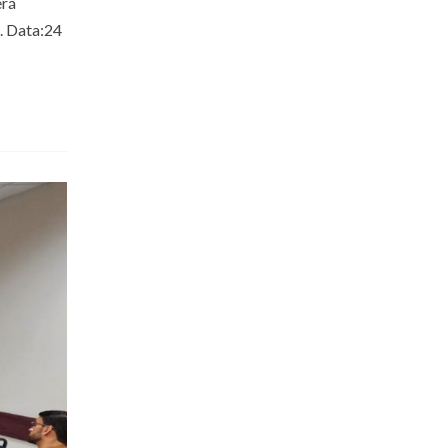
erá
. Data:24