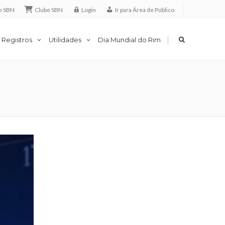
e SBN
Clube SBN
Login
Ir para Área de Público
|
 Registros
Utilidades
Dia Mundial do Rim