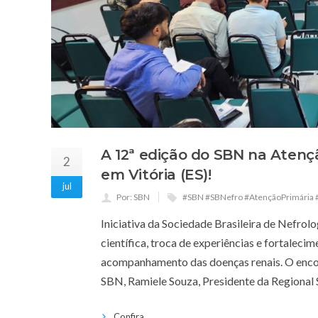
A 12ª edição do SBN na Atenç
2
em Vitória (ES)!
jul
Por: SBN
#SBN #SBNefro #AtençãoPrimária 
Iniciativa da Sociedade Brasileira de Nefrol
científica, troca de experiências e fortaleci
acompanhamento das doenças renais. O encont
SBN, Ramiele Souza, Presidente da Regional
Confira