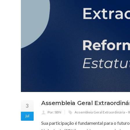
Assembleia Geral Extraordiná
3
Por: SBN
Assembleia Geral Extraordinária – 
jul
Sua participação é fundamental para o futuro