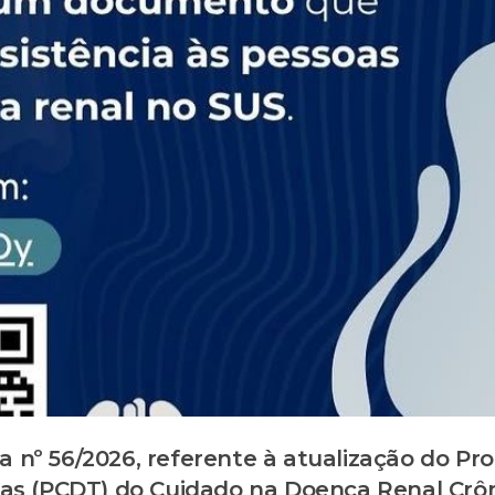
a nº 56/2026, referente à atualização do Pr
icas (PCDT) do Cuidado na Doença Renal Crô