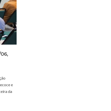
/06,
ação
recoce e
eira da