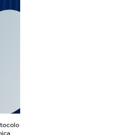
otocolo
nica