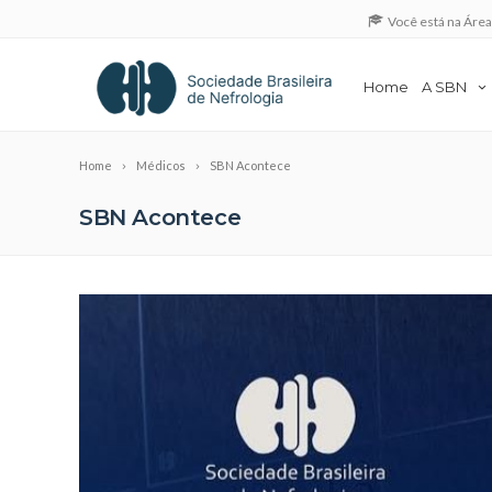
Você está na Áre
Home
A SBN
Home
Médicos
SBN Acontece
SBN Acontece